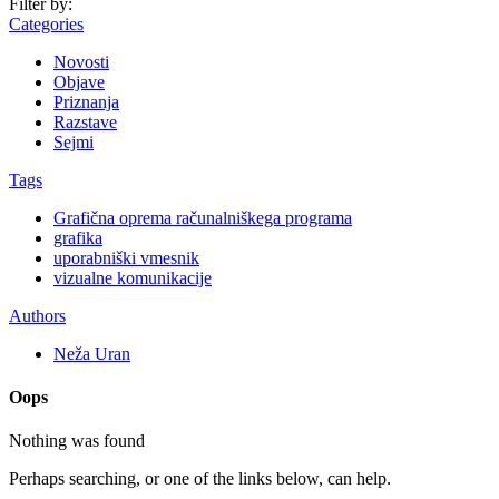
Filter by:
Categories
Novosti
Objave
Priznanja
Razstave
Sejmi
Tags
Grafična oprema računalniškega programa
grafika
uporabniški vmesnik
vizualne komunikacije
Authors
Neža Uran
Oops
Nothing was found
Perhaps searching, or one of the links below, can help.