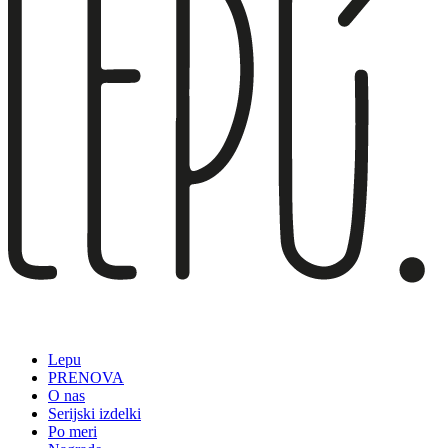
Lepu
PRENOVA
O nas
Serijski izdelki
Po meri