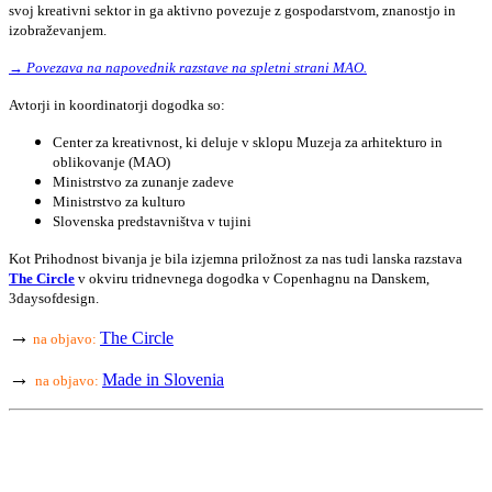
svoj kreativni sektor in ga aktivno povezuje z gospodarstvom, znanostjo in
izobraževanjem.
→ Povezava na napovednik razstave na spletni strani MAO.
Avtorji in koordinatorji dogodka so:
Center za kreativnost, ki deluje v sklopu Muzeja za arhitekturo in
oblikovanje (MAO)
Ministrstvo za zunanje zadeve
Ministrstvo za kulturo
Slovenska predstavništva v tujini
Kot Prihodnost bivanja je bila izjemna priložnost za nas tudi lanska razstava
The Circle
v okviru tridnevnega dogodka v Copenhagnu na Danskem,
3daysofdesign.
→
The Circle
na objavo:
→
Made in Slovenia
na objavo: